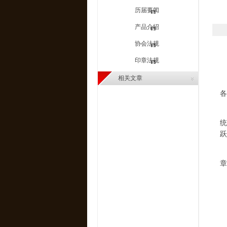
历届要闻
产品介绍
协会法规
印章法规
相关文章
各
由
统
跃
章