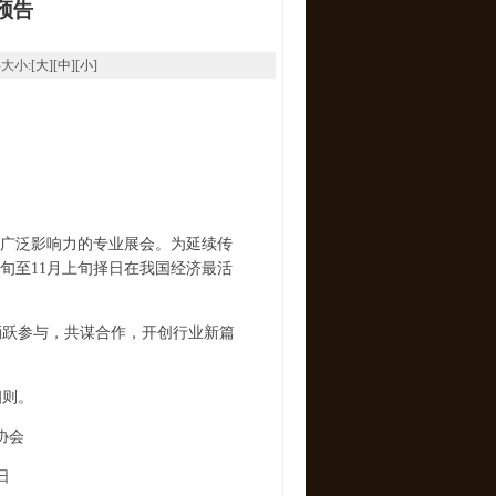
预告
字大小:[
大
][
中
][
小
]
广泛影响力的专业展会。为延续传
下旬至11月上旬择日在我国经济最活
跃参与，共谋合作，开创行业新篇
细则。
会
日