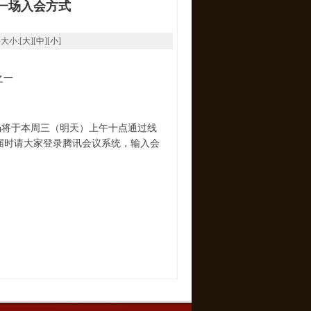
一场入会方式
字大小:[
大
][
中
][
小
]
之一
将于本周三（明天）上午十点通过线
，届时请大家登录腾讯会议系统，输入会